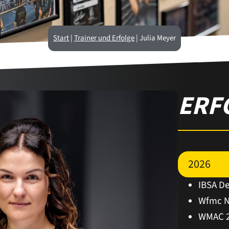
Start
|
Trainer und Erfolge
|
Julia Meyer
ERF
2026
IBSA De
Wfmc N
WMAC 2.